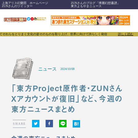
上海アリス幻樂団 ホームページ
ZUNさんのブログ「博麗幻想書譜」
ZUNさんのツイッター
東方よもやまニュース
らをとりまく文化の姿そのものを取り上げ、世界に向けて誇らしく発信することで、東方Projectの
詳しく読む
ニュース
2024/10/08
「東方Project原作者・ZUNさん
Xアカウントが復旧」など、今週の
東方ニュースまとめ
SHARE