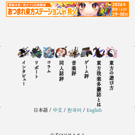
インタビュー
リポート
コラム
同人誌評
音楽評
ゲーム評
東方我楽多叢誌とは
東方の遊び方
日本語
/
中文
/
한국어
/
English