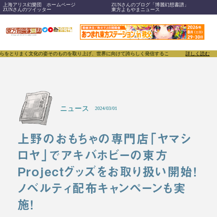
上海アリス幻樂団 ホームページ
ZUNさんのブログ「博麗幻想書譜」
ZUNさんのツイッター
東方よもやまニュース
化の姿そのものを取り上げ、世界に向けて誇らしく発信することで、東方Projectのみならず「同人
詳しく読む
ニュース
2024/03/01
上野のおもちゃの専門店「ヤマシ
ロヤ」でアキバホビーの東方
Projectグッズをお取り扱い開始！
ノベルティ配布キャンペーンも実
施！