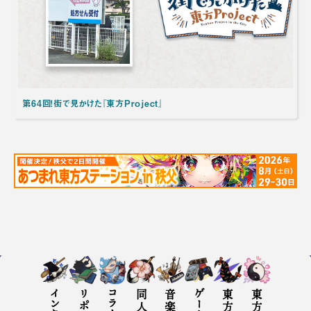
第64回！街で見かけた『東方Project』
リポート
コラム
音楽評
ゲーム評