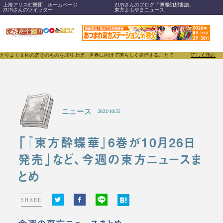
上海アリス幻樂団 ホームページ
ZUNさんのブログ「博麗幻想書譜」
ZUNさんのツイッター
東方よもやまニュース
文化の姿そのものを取り上げ、世界に向けて誇らしく発信することで、東方Projectのみならず「同
詳しく読む
ニュース
2023/10/25
「『東方酔蝶華』6巻が10月26日
発売」など、今週の東方ニュースま
とめ
SHARE