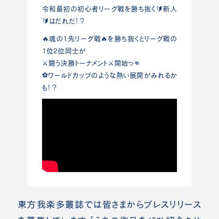
令和最初の初心者リーグ戦を勝ち抜く🔰新人
🔰はだれだ！？
🔥魂の1先リーグ戦🔥を勝ち抜くとリーグ戦の
1位2位同士が
⚔闘う決勝トーナメント⚔開始っ👊
⚽ワールドカップのような熱い展開がみれるか
も！？
東方我楽多叢誌では皆さまからプレスリリース