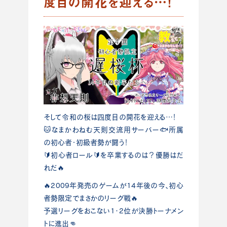
度目の開花を迎える…！
そして令和の桜は四度目の開花を迎える…！
🐱なまかわねむ天則交流用サーバー🐟所属
の初心者・初級者勢が闘う！
🔰初心者ロール🔰を卒業するのは？優勝はだ
れだ🔥
🔥2009年発売のゲームが14年後の今、初心
者勢限定でまさかのリーグ戦🔥
予選リーグをおこない1･2位が決勝トーナメン
トに進出👊