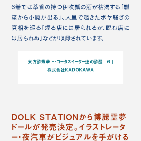
6巻では萃香の持つ伊吹瓢の酒が枯渇する「瓢
箪から小魔が出る」、人里で起きたボヤ騒ぎの
真相を巡る「煙る店には居られるが、睨む店に
は居られぬ」などが収録されています。
東方酔蝶華 ～ロータスイーター達の酔醒 ６ |
株式会社KADOKAWA
DOLK STATIONから博麗霊夢
ドールが発売決定。イラストレータ
ー・夜汽車がビジュアルを手がける