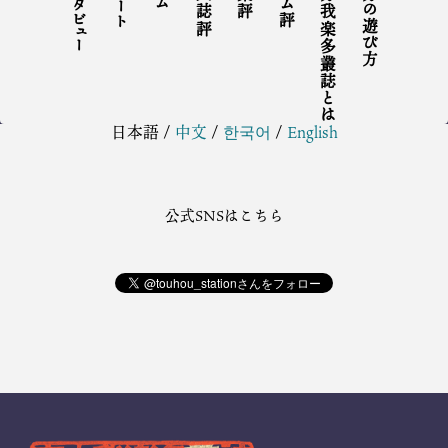
インタビュー
同人誌評
東方我楽多叢誌とは
東方の遊び方
日本語
/
中文
/
한국어
/
English
公式SNSはこちら