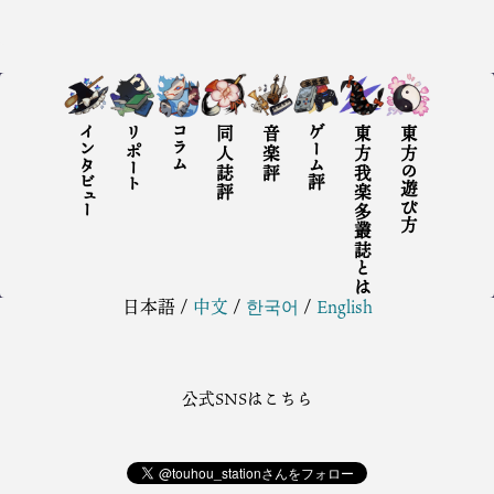
インタビュー
リポート
コラム
同人誌評
音楽評
ゲーム評
東方我楽多叢誌とは
東方の遊び方
日本語
/
中文
/
한국어
/
English
公式SNSはこちら