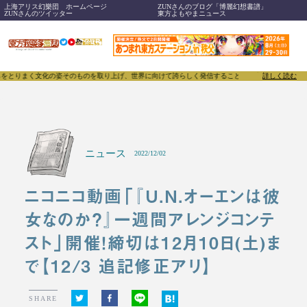
上海アリス幻樂団 ホームページ
ZUNさんのブログ「博麗幻想書譜」
ZUNさんのツイッター
東方よもやまニュース
文化の姿そのものを取り上げ、世界に向けて誇らしく発信することで、東方Projectのみならず「同
詳しく読む
ニュース
2022/12/02
ニコニコ動画「『U.N.オーエンは彼
女なのか？』一週間アレンジコンテ
スト」開催！締切は12月10日(土)ま
で【12/3 追記修正アリ】
SHARE