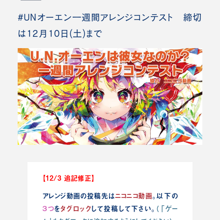
#UNオーエン一週間アレンジコンテスト 締切
は12月10日(土)まで
【12/3 追記修正】
アレンジ動画の投稿先は
ニコニコ動画
。
以下の
３つ
を
タグロック
して投稿して下さい。
（「ゲー