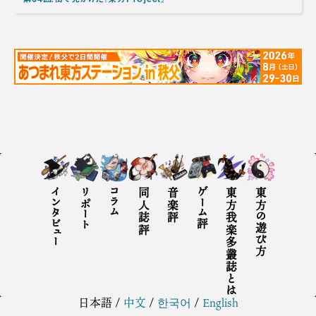
インタビュー
リポート
コラム
同人誌評
音楽評
ゲーム評
東方我楽多叢誌とは
東方の遊び方
日本語
/
中文
/
한국어
/
English