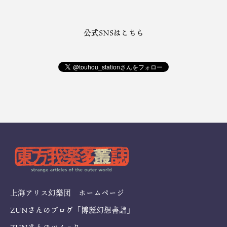
公式SNSはこちら
上海アリス幻樂団 ホームページ
ZUNさんのブログ「博麗幻想書譜」