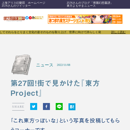
上海アリス幻樂団 ホームページ
ZUNさんのブログ「博麗幻想書譜」
ZUNさんのツイッター
東方よもやまニュース
れらをとりまく文化の姿そのものを取り上げ、世界に向けて誇らしく発信することで、東方Project
詳しく読む
ニュース
2022/11/08
第27回！街で見かけた『東方
Project』
SHARE
「これ東方っぽいな」という写真を投稿してもら