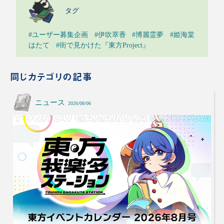
タグ
#ユーザー募集企画
#伊吹萃香
#博麗霊夢
#姫海棠
はたて
#街で見かけた『東方Project』
同じカテゴリの記事
ニュース
2026/08/06