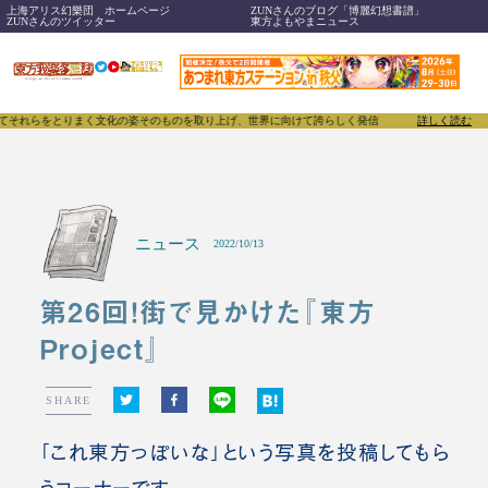
上海アリス幻樂団 ホームページ
ZUNさんのブログ「博麗幻想書譜」
ZUNさんのツイッター
東方よもやまニュース
をとりまく文化の姿そのものを取り上げ、世界に向けて誇らしく発信することで、東方Projectのみ
詳しく読む
ニュース
2022/10/13
第26回！街で見かけた『東方
Project』
SHARE
「これ東方っぽいな」という写真を投稿してもら