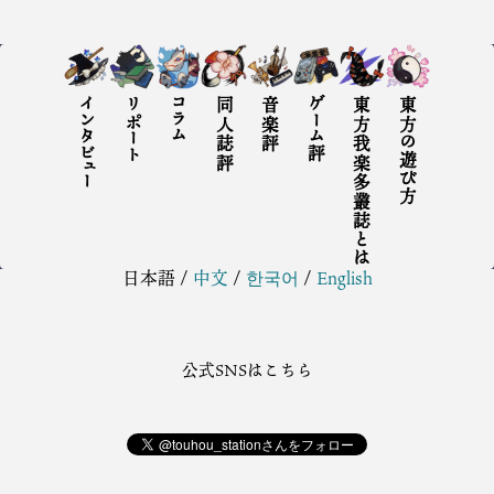
インタビュー
リポート
コラム
同人誌評
音楽評
ゲーム評
東方我楽多叢誌とは
東方の遊び方
日本語
/
中文
/
한국어
/
English
公式SNSはこちら