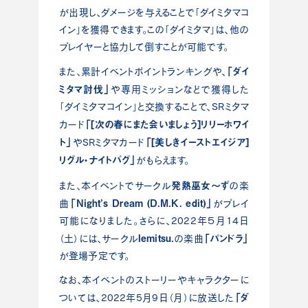
が出現し、ダメージを与えることで「ダイミタマコ
イン」を獲得できます。この「ダイミタマ」は、他の
プレイヤーと協力して倒すことが可能です。
「ダイ
また、累計イベントポイントランキングや、
ミタマ討伐」
や専用ミッションなどで獲得した
「ダイミタマコイン」と交換することで、SRミタマ
「[次の春にまた会いましょう]リリーホワイ
カード
ト」
「[美しきイーストエイジア]
やSRミタマカード
リグル・ナイトバグ」
がもらえます。
発熱巫女～ず
また、本イベントでサークル
の楽
「Night’s Dream (D.M.K. edit)」
曲
がプレイ
可能になりました。さらに、2022年５月14日
Iemitsu.
「パンドラ」
（土）には、サークル
の楽曲
が登場予定です。
なお、本イベントのストーリーやキャラクターに
「ダ
ついては、2022年5月9日（月）に放送した