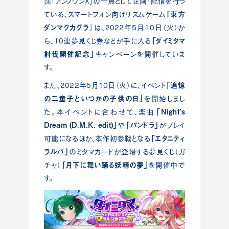
団「アンノウンX」の一員として企画・配信を行っ
『東方
ている、スマートフォン向けリズムゲーム
ダンマクカグラ』
は、2022年5月10日（火）か
「ダイミタマ
ら、10連夢見くじ券などが手に入る
討伐開催記念」
キャンペーンを開催していま
す。
「追憶
また、2022年5月10日（火）に、イベント
の二童子といつかの子供の日」
を開始しまし
「Night’s
た。本イベントに合わせて、楽曲
Dream (D.M.K. edit)」
「パンドラ」
や
がプレイ
「エタニティ
可能になるほか、本作初参戦となる
ラルバ」
のミタマカードが登場する夢見くじ（ガ
「月下に舞い踊る妖精の夢」
チャ）
を開催中で
す。