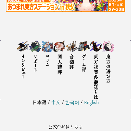
インタビュー
リポート
コラム
同人誌評
音楽評
ゲーム評
東方我楽多叢誌とは
東方の遊び方
日本語
/
中文
/
한국어
/
English
公式SNSはこちら