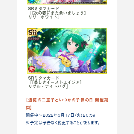
SRミタマカード
「[次の春にまた会いましょう]
リリーホワイト」
SRミタマカード
「[美しきイーストエイジア]
リグル・ナイトバグ」
【追憶の二童子といつかの子供の日 開催期
間】
開催中～2022年5月17日（火）20:59
※予定は予告なく変更することがあります。