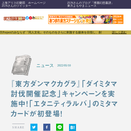
上海アリス幻樂団 ホームページ
ZUNさんのブログ「博麗幻想書譜」
ZUNさんのツイッター
東方よもやまニュース
みならず「同人文化」そのものをさらに刺激する媒体を目指し、創刊いたします。
東方我楽多叢誌(と
詳しく読む
ニュース
2022/05/10
『東方ダンマクカグラ』「ダイミタマ
討伐開催記念」キャンペーンを実
施中！「エタニティラルバ」のミタマ
カードが初登場！
SHARE