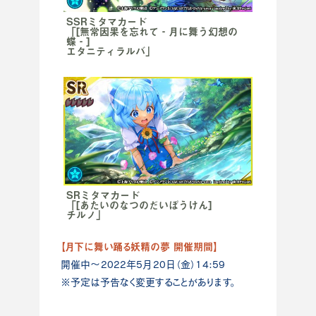
SSRミタマカード
「[無常因果を忘れて‐月に舞う幻想の
蝶‐]
エタニティラルバ」
SRミタマカード
「[あたいのなつのだいぼうけん]
チルノ」
【月下に舞い踊る妖精の夢 開催期間】
開催中～2022年5月20日（金）14:59
※予定は予告なく変更することがあります。