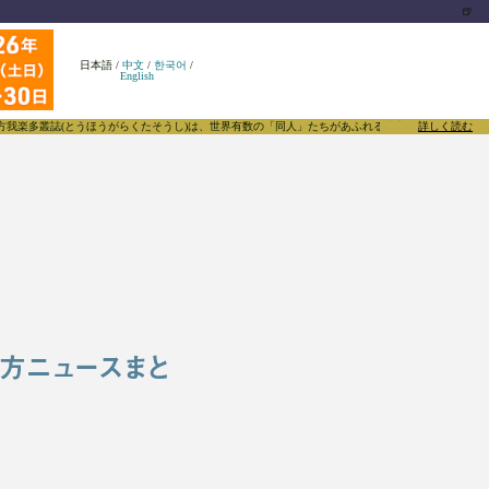
🍺
日本語
/
中文
/
한국어
/
English
誌(とうほうがらくたそうし)は、世界有数の「同人」たちがあふれる東方Projectについて発信す
詳しく読む
方ニュースまと