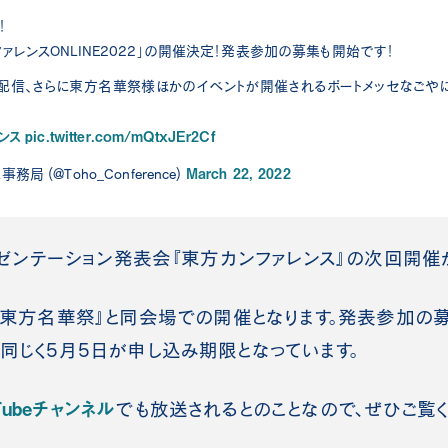
！
ァレンスONLINE2022」の開催決定！発表参加の募集も開始です！
開生配信、さらに東方名華祭様ほかのイベントが開催されるポートメッセなごや
！
ンス
pic.twitter.com/mQtxJEr2Cf
March 22, 2022
局 (@Toho_Conference)
プレゼンテーション発表会『東方カンファレンス』の次回開催
『東方名華祭』と同会場での開催となります。発表参加の
と同じく5月5日が申し込み期限となっています。
Tubeチャンネル
でも放送されるとのことなので、ぜひご覧く