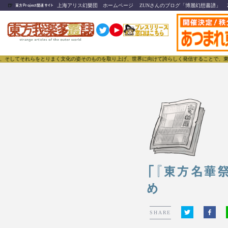
🍺
上海アリス幻樂団 ホームページ
ZUNさんのブログ「博麗幻想書譜」
東方Project関連サイト
それらをとりまく文化の姿そのものを取り上げ、世界に向けて誇らしく発信することで、東方Proje
「『東方名華
め
SHARE