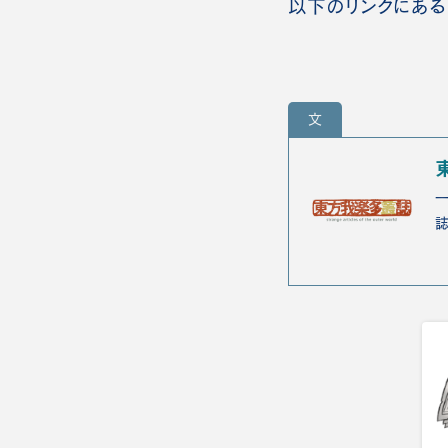
以下のリンクにある
文
一
誌