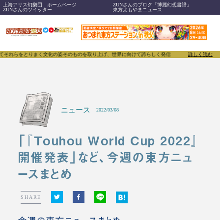
上海アリス幻樂団 ホームページ
ZUNさんのブログ「博麗幻想書譜」
ZUNさんのツイッター
東方よもやまニュース
をとりまく文化の姿そのものを取り上げ、世界に向けて誇らしく発信することで、東方Projectの
詳しく読む
ニュース
2022/03/08
「『Touhou World Cup 2022』
開催発表」など、今週の東方ニュ
ースまとめ
SHARE