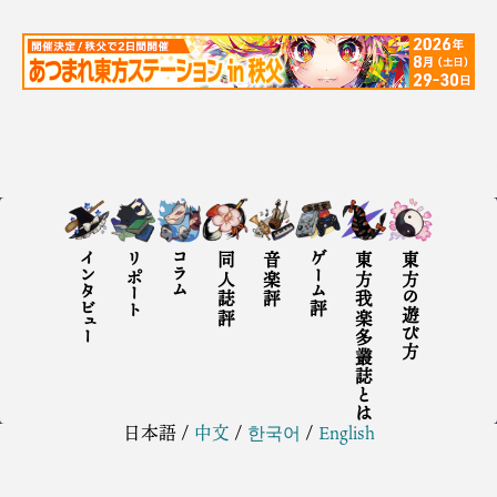
インタビュー
リポート
コラム
同人誌評
音楽評
ゲーム評
東方我楽多叢誌とは
東方の遊び方
日本語
/
中文
/
한국어
/
English