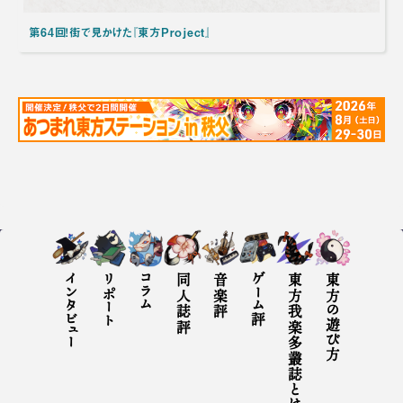
第64回！街で見かけた『東方Project』
インタビュー
リポート
コラム
同人誌評
音楽評
ゲーム評
東方我楽多叢誌とは
東方の遊び方