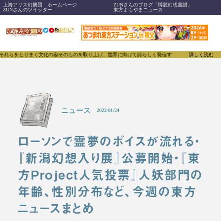
上海アリス幻樂団 ホームページ
ZUNさんのブログ「博麗幻想書譜」
ZUNさんのツイッター
東方よもやまニュース
とりまく文化の姿そのものを取り上げ、世界に向けて誇らしく発信することで、東方Projectのみ
詳しく読む
ニュース
2022/01/24
ローソンで霊夢のボイスが流れる・
『新潟幻想入り展』公募開始・『東
方Project人気投票』人妖部門の
年齢、性別分布など、今週の東方
ニュースまとめ