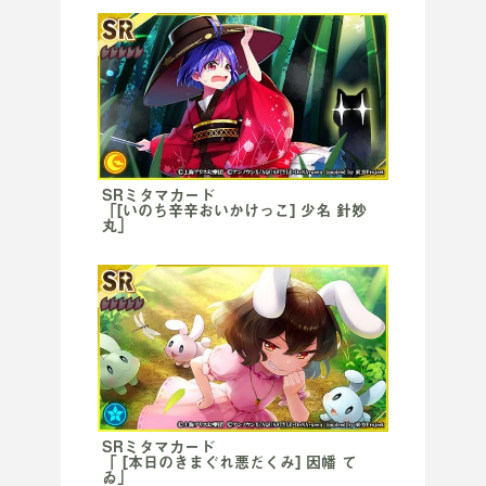
SRミタマカード
「[いのち辛辛おいかけっこ] 少名 針妙
丸」
SRミタマカード
「 [本日のきまぐれ悪だくみ] 因幡 て
ゐ」