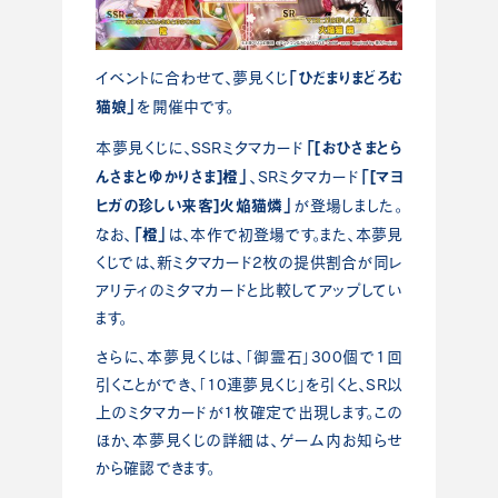
「ひだまりまどろむ
イベントに合わせて、夢見くじ
猫娘」
を開催中です。
「[おひさまとら
本夢見くじに、SSRミタマカード
んさまとゆかりさま]橙」
「[マヨ
、SRミタマカード
ヒガの珍しい来客]火焔猫燐」
が登場しました。
「橙」
なお、
は、本作で初登場です。また、本夢見
くじでは、新ミタマカード2枚の提供割合が同レ
アリティのミタマカードと比較してアップしてい
ます。
さらに、本夢見くじは、「御霊石」300個で1回
引くことができ、「10連夢見くじ」を引くと、SR以
上のミタマカードが1枚確定で出現します。この
ほか、本夢見くじの詳細は、ゲーム内お知らせ
から確認できます。