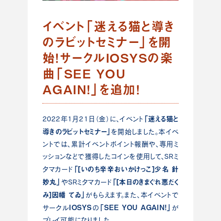
イベント「迷える猫と導き
のラビットセミナー」を開
始！サークルIOSYSの楽
曲「SEE YOU
AGAIN!」を追加！
「迷える猫と
2022年1月21日（金）に、イベント
導きのラビットセミナー」
を開始しました。本イベ
ントでは、累計イベントポイント報酬や、専用ミ
ッションなどで獲得したコインを使用して、SRミ
「[いのち辛辛おいかけっこ]少名 針
タマカード
妙丸」
「[本日のきまぐれ悪だく
やSRミタマカード
み]因幡 てゐ」
がもらえます。また、本イベントで
IOSYS
「SEE YOU AGAIN!」
サークル
の
が
プレイ可能になりました。