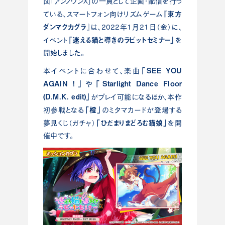
団「アンノウンX」の一員として企画・配信を行っ
『東方
ている、スマートフォン向けリズムゲーム
ダンマクカグラ』
は、2022年1月21日（金）に、
「迷える猫と導きのラビットセミナー」
イベント
を
開始しました。
「SEE YOU
本イベントに合わせて、楽曲
AGAIN !」
「Starlight Dance Floor
や
(D.M.K. edit)」
がプレイ可能になるほか、本作
「橙」
初参戦となる
のミタマカードが登場する
「ひだまりまどろむ猫娘」
夢見くじ（ガチャ）
を開
催中です。