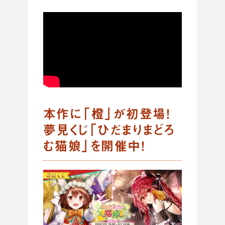
本作に「橙」が初登場！
夢見くじ「ひだまりまどろ
む猫娘」を開催中！