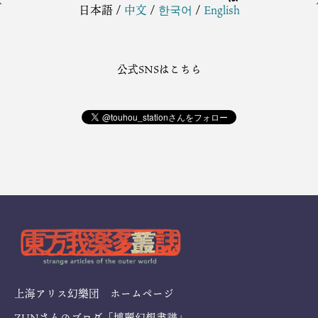
日本語
/
中文
/
한국어
/
English
公式SNSはこちら
上海アリス幻樂団 ホームページ
ZUNさんのブログ「博麗幻想書譜」