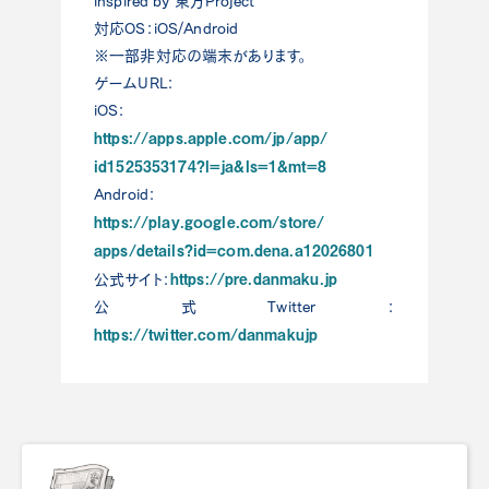
inspired by 東方Project
対応OS：iOS/Android
※一部非対応の端末があります。
ゲームURL：
iOS：
https://apps.apple.com/jp/app/
id1525353174?l=ja&ls=1&mt=8
Android：
https://play.google.com/store/
apps/details?id=com.dena.a1202
6801
https://pre.danmaku.jp
公式サイト：
公式Twitter：
https://twitter.com/danmakujp