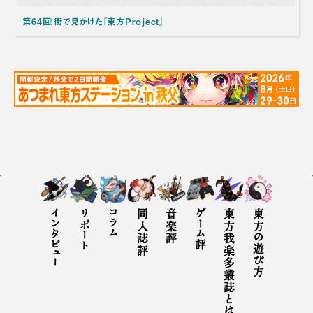
第64回！街で見かけた『東方Project』
インタビュー
リポート
コラム
同人誌評
音楽評
ゲーム評
東方我楽多叢誌とは
東方の遊び方