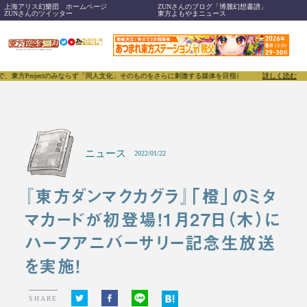
上海アリス幻樂団 ホームページ
ZUNさんのブログ「博麗幻想書譜」
ZUNさんのツイッター
東方よもやまニュース
jectのみならず「同人文化」そのものをさらに刺激する媒体を目指し、創刊いたします。
詳しく読む
東方我楽
ニュース
2022/01/22
『東方ダンマクカグラ』「橙」のミタ
マカードが初登場！1月27日（木）に
ハーフアニバーサリー記念生放送
を実施！
SHARE