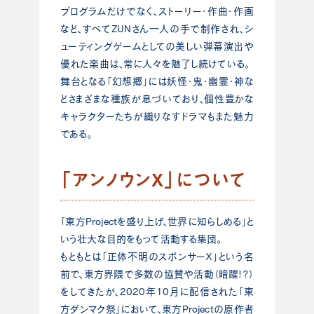
プログラムだけでなく、ストーリー・作曲・作画
など、すべてZUNさん一人の手で制作され、シ
ューティングゲームとしての美しい弾幕演出や
優れた楽曲は、常に人々を魅了し続けている。
舞台となる「幻想郷」には妖怪・鬼・幽霊・神な
どさまざまな種族が息づいており、個性豊かな
キャラクターたちが織りなすドラマもまた魅力
である。
「アンノウンX」について
「東方Projectを盛り上げ、世界に知らしめる」と
いう壮大な目的をもって活動する集団。
もともとは「正体不明のスポンサーＸ」という名
前で、東方界隈で多数の協賛や活動（暗躍!?）
をしてきたが、2020年10月に配信された「東
方ダンマク祭」において、東方Projectの原作者