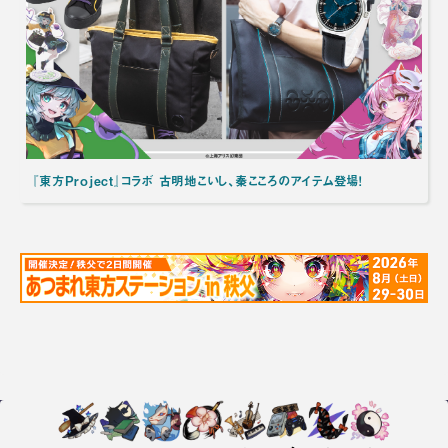
『東方Project』コラボ 古明地こいし、秦こころのアイテム登場！