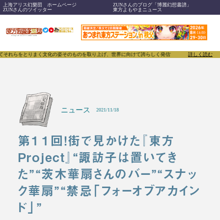
上海アリス幻樂団 ホームページ
ZUNさんのブログ「博麗幻想書譜」
ZUNさんのツイッター
東方よもやまニュース
りまく文化の姿そのものを取り上げ、世界に向けて誇らしく発信することで、東方Projectのみなら
詳しく読む
ニュース
2021/11/18
第１１回！街で見かけた『東方
Project』“諏訪子は置いてき
た”“茨木華扇さんのバー”“スナッ
ク華扇”“禁忌「フォーオブアカイン
ド」”