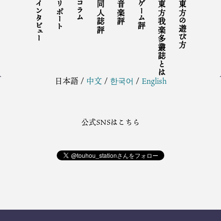
インタビュー
リポート
コラム
同人誌評
音楽評
ゲーム評
東方我楽多叢誌とは
東方の遊び方
日本語
/
中文
/
한국어
/
English
公式SNSはこちら