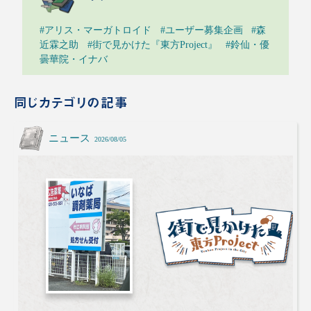
#アリス・マーガトロイド
#ユーザー募集企画
#森
近霖之助
#街で見かけた『東方Project』
#鈴仙・優
曇華院・イナバ
同じカテゴリの記事
ニュース
2026/08/05