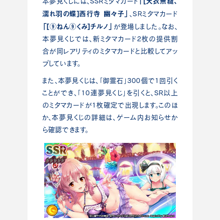
「[天衣無縫、
本夢見くじには、SSRミタマカード
濡れ羽の蝶]西行寺 幽々子」
、SRミタマカード
「[⑨ねん⑨くみ]チルノ」
が登場しました。なお、
本夢見くじでは、新ミタマカード2枚の提供割
合が同レアリティのミタマカードと比較してアッ
プしています。
また、本夢見くじは、「御霊石」300個で1回引く
ことができ、「10連夢見くじ」を引くと、SR以上
のミタマカードが1枚確定で出現します。このほ
か、本夢見くじの詳細は、ゲーム内お知らせか
ら確認できます。