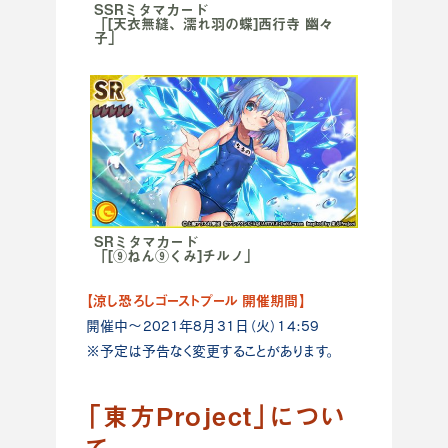
SSRミタマカード
「[天衣無縫、濡れ羽の蝶]西行寺 幽々
子」
SRミタマカード
「[⑨ねん⑨くみ]チルノ」
【涼し恐ろしゴーストプール 開催期間】
開催中～2021年8月31日（火）14:59
※予定は予告なく変更することがあります。
「東方Project」につい
て