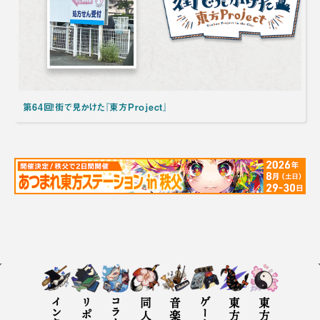
第64回！街で見かけた『東方Project』
リポート
コラム
音楽評
ゲーム評