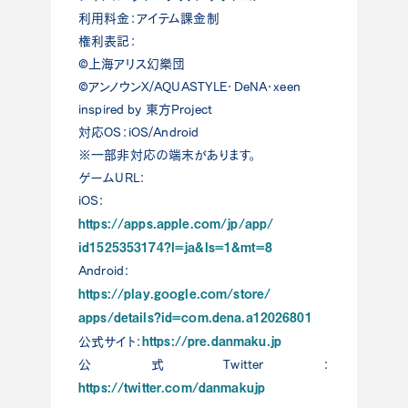
利用料金：アイテム課金制
権利表記：
©上海アリス幻樂団
©アンノウンX/AQUASTYLE・DeNA・xeen
inspired by 東方Project
対応OS：iOS/Android
※一部非対応の端末があります。
ゲームURL：
iOS：
https://apps.apple.com/jp/app/
id1525353174?l=ja&ls=1&mt=8
Android：
https://play.google.com/store/
apps/details?id=com.dena.a1202
6801
https://pre.danmaku.jp
公式サイト：
公式Twitter：
https://twitter.com/danmakujp