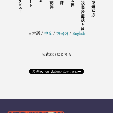
インタビュー
同人誌評
東方我楽多叢誌とは
東方の遊び方
日本語
/
中文
/
한국어
/
English
公式SNSはこちら