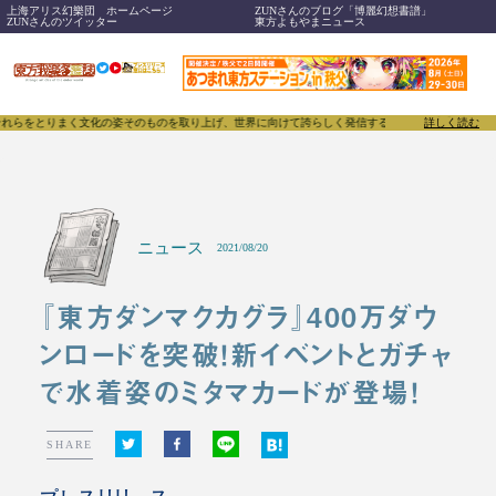
上海アリス幻樂団 ホームページ
ZUNさんのブログ「博麗幻想書譜」
ZUNさんのツイッター
東方よもやまニュース
まく文化の姿そのものを取り上げ、世界に向けて誇らしく発信することで、東方Projectのみなら
詳しく読む
ニュース
2021/08/20
『東方ダンマクカグラ』400万ダウ
ンロードを突破！新イベントとガチャ
で水着姿のミタマカードが登場！
SHARE