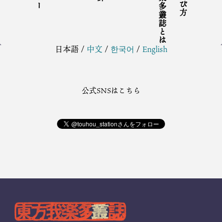
東方我楽多叢誌とは
日本語
/
中文
/
한국어
/
English
公式SNSはこちら