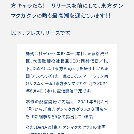
方キャラたち！ リリースを前にして、東方ダン
マクカグラの熱も最高潮を迎えています！！
以下、プレスリリースです。
株式会社ディー・エヌ・エー（本社：東京都渋谷
区、
代表取締役社長兼CEO：岡村信悟／以
下、DeNA）は、「東方Project」を盛り上げる集
団「アンノウンX」
の一員として、
スマートフォン向
けリズムゲーム『東方ダンマクカグラ』
を2021
年8月4日（水）に配信開始予定です。
本作の配信開始に先駆け、 2021年8月2日
（月）から、『東方ダンマクカグラ』
の交通広告
をJR新宿駅など5駅で掲出しています。
なお、DeNAは『東方ダンマクカグラ』の企画・