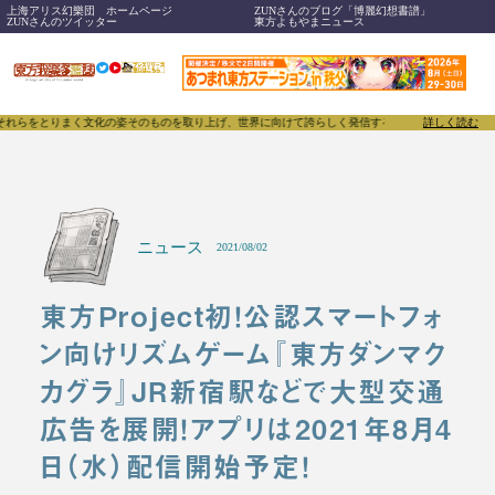
上海アリス幻樂団 ホームページ
ZUNさんのブログ「博麗幻想書譜」
ZUNさんのツイッター
東方よもやまニュース
まく文化の姿そのものを取り上げ、世界に向けて誇らしく発信することで、東方Projectのみならず
詳しく読む
ニュース
2021/08/02
東方Project初！公認スマートフォ
ン向けリズムゲーム『東方ダンマク
カグラ』JR新宿駅などで大型交通
広告を展開！アプリは2021年8月4
日（水）配信開始予定！