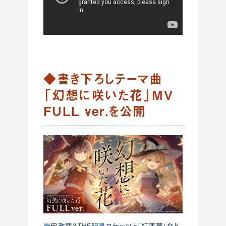
◆
書き下ろしテーマ曲
「幻想に咲いた花」MV
FULL ver.を公開
岸田教団&THE明星ロケッツと「紅蓮華」など、