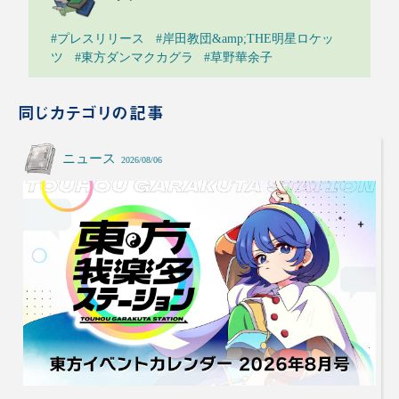
#プレスリリース
#岸田教団&amp;THE明星ロケッ
ツ
#東方ダンマクカグラ
#草野華余子
同じカテゴリの記事
ニュース
2026/08/06