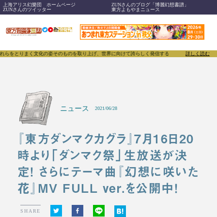
上海アリス幻樂団 ホームページ
ZUNさんのブログ「博麗幻想書譜」
ZUNさんのツイッター
東方よもやまニュース
とりまく文化の姿そのものを取り上げ、世界に向けて誇らしく発信することで、東方Projectのみな
詳しく読む
ニュース
2021/06/28
『東方ダンマクカグラ』7月16日20
時より「ダンマク祭」生放送が決
定！ さらにテーマ曲『幻想に咲いた
花』MV FULL ver.を公開中！
SHARE