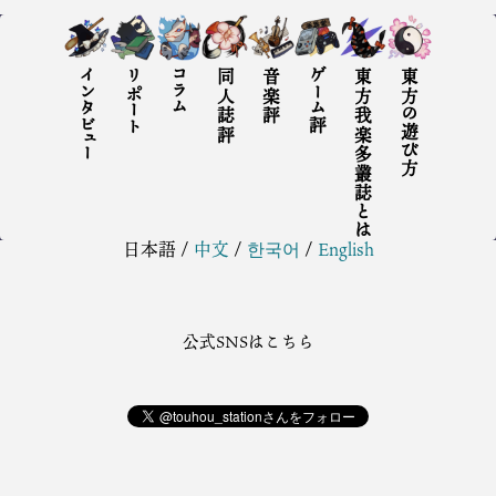
インタビュー
リポート
コラム
同人誌評
音楽評
ゲーム評
東方我楽多叢誌とは
東方の遊び方
日本語
/
中文
/
한국어
/
English
公式SNSはこちら