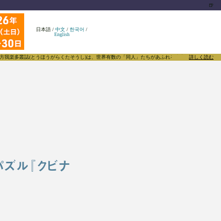
🍺
日本語
/
中文
/
한국어
/
English
とうほうがらくたそうし)は、世界有数の「同人」たちがあふれる東方Projectについて発信するメ
詳しく読む
パズル『クビナ