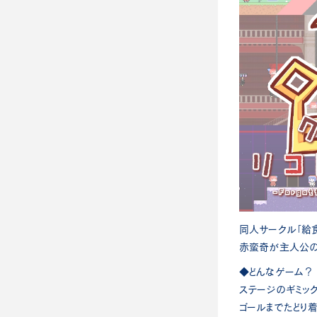
同人サークル「給
赤蛮奇が主人公の
◆どんなゲーム？
ステージのギミッ
ゴールまでたどり