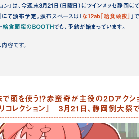
今週末3月21日（日曜日）にツインメッセ静岡に
ョン』は、
」にて頒布予定。
な12ab『給食頭蛮』
頒布スペースは「
」で
・
給食頭蛮のBOOTH
でも、予約が始まっています。
ス内容です。
味で頭を使う！？赤蛮奇が主役の2Dアクシ
リコレクション』 3月21日、静岡例大祭で