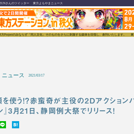
ZUNさんのツイッター
東方よもやまニュース
のみならず「同人文化」そのものをさらに刺激する媒体を目指し、創刊いたします。
東方我楽多叢誌(
ニュース
2021/03/17
を使う！？赤蛮奇が主役の2Dアクション
ン』3月21日、静岡例大祭でリリース！