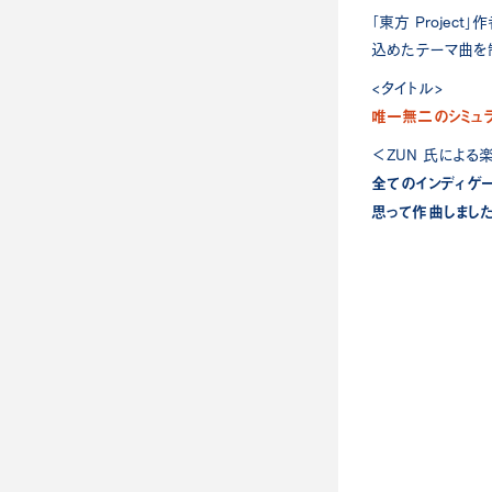
「東方 Proje
込めたテーマ曲を
<タイトル>
唯一無二のシミュ
＜ZUN 氏による
全てのインディゲ
思って作曲しました