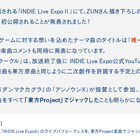
れる「INDIE Live ExpoⅡ」にて、ZUNさん描き下ろしのIND
初公開されることが発表されました！
唯
ィゲームに対する想いを込めたテーマ曲のタイトルは「
らの楽曲コメントも同時に発表になっています。
クル」は、放送終了後に INDIE Live Expo公式You
楽曲も東方原曲と同じように二次創作を許諾する予定との
ダンマクカグラ』の「アンノウンＸ」が協賛として参加、ダ
「東方Project」でジャックした
楽曲をすべて
ことも明らかにな
】
NDIE Live ExpoII」のライブパフォーマンスを、東方Project楽曲でジ