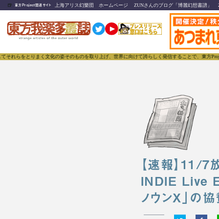
🍺
上海アリス幻樂団 ホームページ
ZUNさんのブログ「博麗幻想書譜」
東方Project関連サイト
をとりまく文化の姿そのものを取り上げ、世界に向けて誇らしく発信することで、東方Projectの
【速報】11/7
INDIE Li
ノウンX」の協