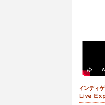
インディ
Live E