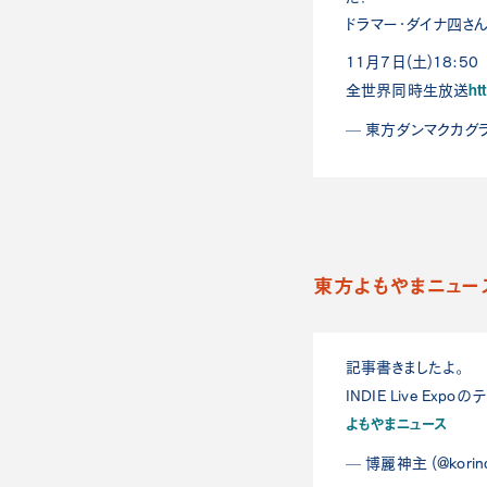
ドラマー・ダイナ四さ
11月7日(土)18:50
ht
全世界同時生放送
— 東方ダンマクカグラ【
東方よもやまニュー
記事書きましたよ。
INDIE Live Ex
よもやまニュース
— 博麗神主 (@korin