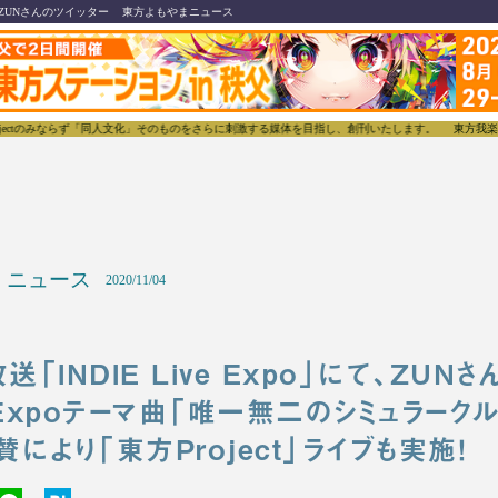
ZUNさんのツイッター
東方よもやまニュース
みならず「同人文化」そのものをさらに刺激する媒体を目指し、創刊いたします。
東方我楽多叢誌(と
ニュース
2020/11/04
放送「INDIE Live Expo」にて、ZU
ve Expoテーマ曲「唯一無二のシミュラーク
賛により「東方Project」ライブも実施！