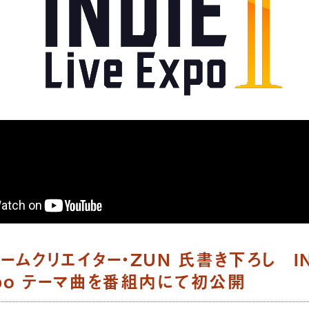
ゲームクリエイター・ZUN 氏書き下ろし
I
xpo
テーマ曲を番組内にて初公開