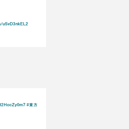
om/uSvD3nkEL2
o/H2HocZy0m7
#東方