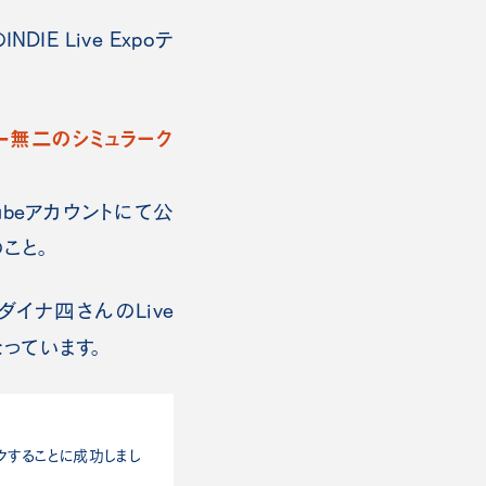
IE Live Expoテ
一無二のシミュラーク
Tubeアカウントにて公
こと。
イナ四さんのLive
っています。
ャックすることに成功しまし