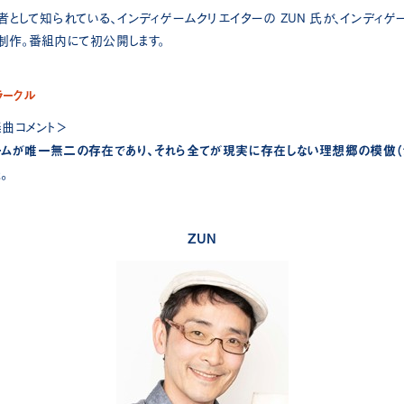
ct」作者として知られている、インディゲームクリエイターの ZUN 氏が、インディ
制作。番組内にて初公開します。
ラークル
楽曲コメント＞
ームが唯一無二の存在であり、それら全てが現実に存在しない理想郷の模倣（シ
。
ZUN