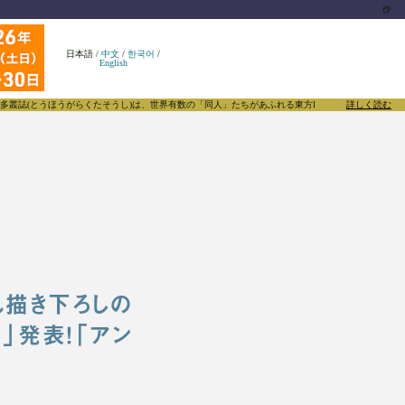
🍺
日本語
/
中文
/
한국어
/
English
うほうがらくたそうし)は、世界有数の「同人」たちがあふれる東方Projectについて発信するメデ
詳しく読む
Nさん描き下ろしの
ル」発表！「アン