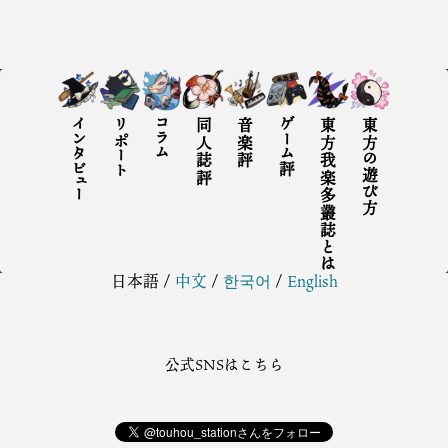
インタビュー
リポート
コラム
同人誌評
音楽評
ゲーム評
東方我楽多叢誌とは
東方の遊び方
日本語
/
中文
/
한국어
/
English
公式SNSはこちら