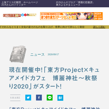
上海アリス幻樂団 ホームページ
ZUNさんのブログ「博麗幻想書譜」
ZUNさんのツイッター
東方よもやまニュース
をとりまく文化の姿そのものを取り上げ、世界に向けて誇らしく発信することで、東方Projectの
詳しく読む
ニュース
2020/09/17
現在開催中！「東方Project×キュ
アメイドカフェ 博麗神社～秋祭
り2020」がスタート！
SHARE