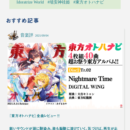
Idoratrize World
#埴安神袿姫
#東方オトハナビ
おすすめ記事
音楽評
2021/09/04
『東方オトハナビ』全曲レビュー ！！
鋭いサウンドが頭に馴染み、歌も脳髄に溶けていく。気づけば、再生が止