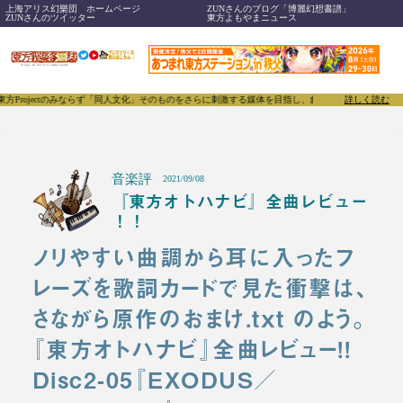
上海アリス幻樂団 ホームページ
ZUNさんのブログ「博麗幻想書譜」
ZUNさんのツイッター
東方よもやまニュース
ctのみならず「同人文化」そのものをさらに刺激する媒体を目指し、創刊いたします。
東方我楽多叢
詳しく読む
音楽評
2021/09/08
『東方オトハナビ』全曲レビュー
！！
ノリやすい曲調から耳に入ったフ
レーズを歌詞カードで見た衝撃は、
さながら原作のおまけ.txt のよう。
『東方オトハナビ』全曲レビュー!!
Disc2-05『EXODUS／