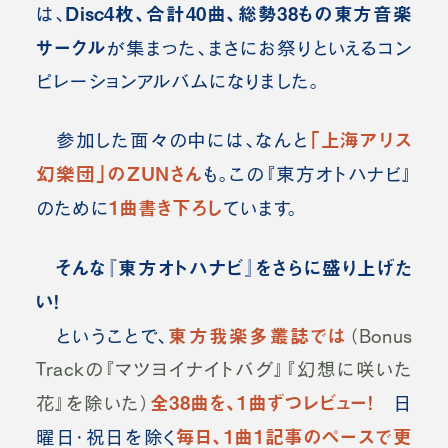
Disc4枚、合計40曲、総勢38もの東方音楽
は、
サークル
が集まった、まさにお祭りといえるコン
ピレーションアルバムになりました。
「上海アリス
参加した面々の中には、なんと
幻樂団」のZUNさん
も。
この『東方オトハナビ』
1曲書き下ろし
のために
ています。
そんな『東方オトハナビ』をさらに盛り上げた
い！
東方我楽多叢誌では
ということで、
（Bonus
Trackの『マツヨイナイトバグ』『幻想に咲いた
全38曲を、1曲ずつレビュー！
花』を除いた）
日
毎日、1曲1記事のペースで更
曜日・祝日を除く