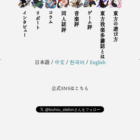
インタビュー
リポート
コラム
同人誌評
音楽評
ゲーム評
東方我楽多叢誌とは
東方の遊び方
日本語
/
中文
/
한국어
/
English
公式SNSはこちら