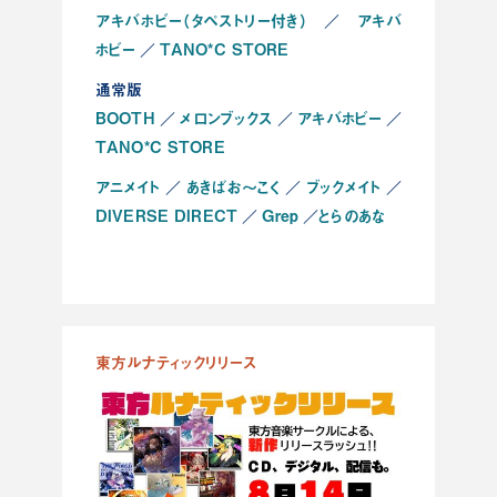
アキバホビー（タペストリー付き）
アキバ
／
ホビー
TANO*C STORE
／
通常版
BOOTH
メロンブックス
アキバホビー
／
／
／
TANO*C STORE
アニメイト
あきばお～こく
ブックメイト
／
／
／
DIVERSE DIRECT
Grep
とらのあな
／
／
東方ルナティックリリース