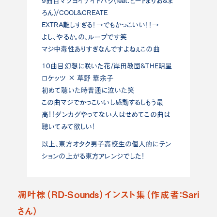
9曲目マツヨイナイトバグ(feat.ビートまりお&ま
ろん)/COOL&CREATE
EXTRA難しすぎる！→でもかっこいい！！→
よし、やるか。の、ループです笑
マジ中毒性ありすぎなんですよねぇこの曲
10曲目幻想に咲いた花/岸田教団&THE明星
ロケッツ × 草野 華余子
初めて聴いた時普通に泣いた笑
この曲マジでかっこいいし感動するしもう最
高！！ダンカグやってない人はせめてこの曲は
聴いてみて欲しい！
以上、東方オタク男子高校生の個人的にテン
ションの上がる東方アレンジでした！
凋叶棕（RD-Sounds）インスト集（作成者：Sari
さん）