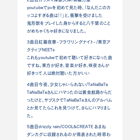
youtubeでpvを初めて見た時、「なんだこのカ
ッコよすぎる曲は！！」と、衝撃を受けました
鬼形獣をプレイした身からすると八千慧のこと
がめちゃくちゃ好きになりました。
3曲目紅霧夜華~フラワリングナイト~/東京ア
クティブNEETs
これもyoutubeで初めて聴いて好きになった曲
ですね。東方が好き、音楽が好き、咲夜さんが
好きって人は絶対聴いた方がいい
4曲目今夜、少女じゃいられない/TaNaBaTa
TaNaBaTaさんにハマったのは黄金航路からだ
ったけど、サブスクでTaNaBaTaさんのアルバム
とか見てたらこれを見つけて、さらにハマりまし
た。
5曲目drizzly rain/COOL&CREATE あまね
ダンカグに収録されるのが発表された時思わ