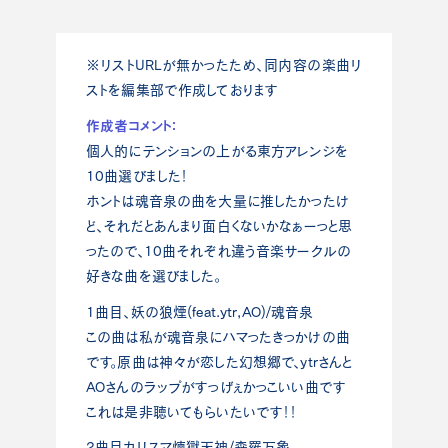
※リストURLが無かったため、同内容の楽曲リ
ストを編集部で作成しております
作成者コメント：
個人的にテンションの上がる東方アレンジを
10曲選びました！
ホントは魂音泉の曲を大量に推したかったけ
ど、それだとあんまり面白くないかなぁーっと思
ったので、10曲それぞれ違う音楽サークルの
好きな曲を選びました。
1曲目、妖の狼煙(feat.ytr,AO)/魂音泉
この曲は私が魂音泉にハマったきっかけの曲
です。原曲は神々が恋した幻想郷で、ytrさんと
AOさんのラップがすっげぇかっこいい曲です
これは是非聴いてもらいたいです！！
2曲目カリスマ煉獄天神/森羅万象