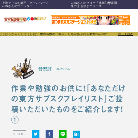
上海アリス幻樂団 ホームページ
ZUNさんのブログ「博麗幻想書譜」
ZUNさんのツイッター
東方よもやまニュース
たそうし)は、世界有数の「同人」たちがあふれる東方Projectについて発信するメディアです。原
詳しく読む
音楽評
2022/01/25
作業や勉強のお供に！『あなただけ
の東方サブスクプレイリスト』ご投
稿いただいたものをご紹介します！
①
SHARE