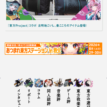
『東方Project』コラボ 古明地こいし、秦こころのアイテム登場！
インタビュー
リポート
コラム
同人誌評
音楽評
ゲーム評
東方の遊び方