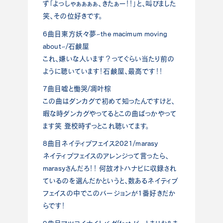
ず「よっしゃぁぁぁぁ、きたぁー！！」と、叫びました
笑、その位好きです。
6曲目東方妖々夢~the macimum moving
about~/石鹸屋
これ、嫌いな人います？ってぐらい当たり前の
ように聴いています！石鹸屋、最高です！！
7曲目嘘と慟哭/凋叶棕
この曲はダンカグで初めて知ったんですけど、
暇な時ダンカグやってるとこの曲ばっかやって
ます笑 登校時ずっとこれ聴いてます。
8曲目ネイティブフェイス2021/marasy
ネイティブフェイスのアレンジって言ったら、
marasyさんだろ！！ 何故オトハナビに収録され
ているのを選んだかというと、数あるネイティブ
フェイスの中でこのバージョンが1番好きだか
らです！