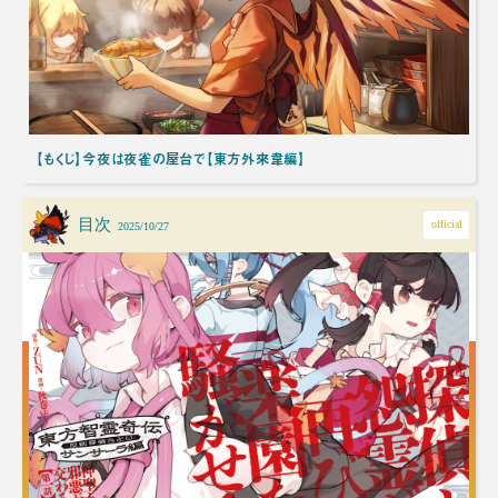
【もくじ】今夜は夜雀の屋台で【東方外來韋編】
目次
official
2025/10/27