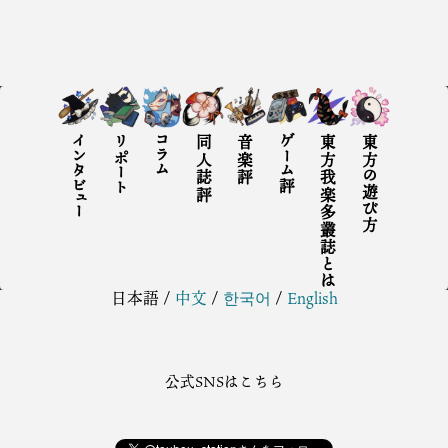
インタビュー
リポート
コラム
同人誌評
音楽評
ゲーム評
東方我楽多叢誌とは
東方の遊び方
日本語
/
中文
/
한국어
/
English
公式SNSはこちら