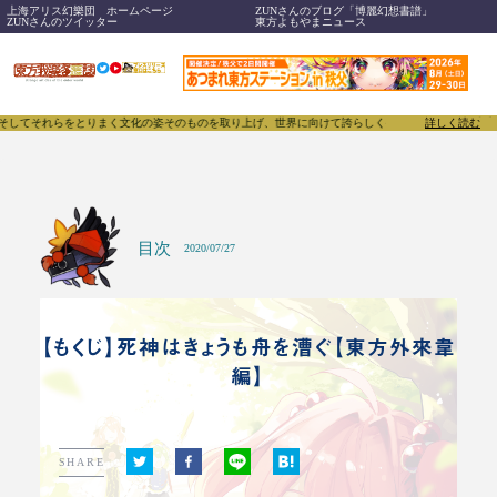
上海アリス幻樂団 ホームページ
ZUNさんのブログ「博麗幻想書譜」
ZUNさんのツイッター
東方よもやまニュース
それらをとりまく文化の姿そのものを取り上げ、世界に向けて誇らしく発信することで、東方Proje
詳しく読む
目次
2020/07/27
【もくじ】死神はきょうも舟を漕ぐ【東方外來韋
編】
SHARE