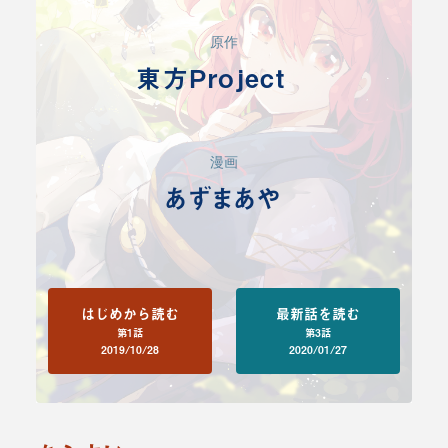
原作
東方Project
漫画
あずまあや
はじめから読む
最新話を読む
第1話
第3話
2019/10/28
2020/01/27