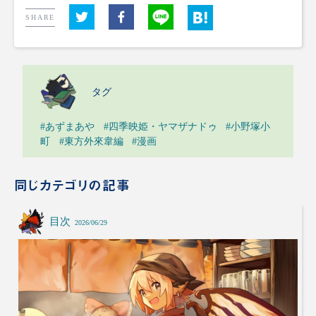
SHARE
タグ
#あずまあや
#四季映姫・ヤマザナドゥ
#小野塚小
町
#東方外來韋編
#漫画
同じカテゴリの記事
目次
2026/06/29