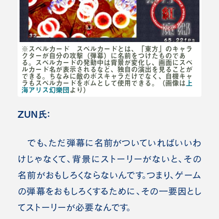
※スペルカード スペルカードとは、「東方」のキャラ
クターが自分の攻撃（弾幕）に名前をつけたものであ
る。スペルカードの発動中は背景が変化し、画面にスペ
ルカード名が表示されるなど、独自の演出を見ることが
できる。ちなみに敵のボスキャラだけでなく、自機キャ
ラもスペルカードをボムとして使用できる。（画像は
上
海アリス幻樂団
より）
ZUN氏：
でも、ただ弾幕に名前がついていればいいわ
けじゃなくて、背景にストーリーがないと、その
名前がおもしろくならないんです。つまり、ゲーム
の弾幕をおもしろくするために、その一要因とし
てストーリーが必要なんです。