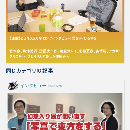
【連載】ZUN氏5万字ロングインタビュー！聞き手・ひろゆき
竹本泉、菊地秀行、諸星大二郎、藤原カムイ、京極夏彦、森博嗣、アガサ・
クリスティ…ZUNさんが愛した作家たち
同じカテゴリの記事
インタビュー
2026/05/28