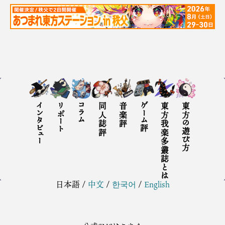
インタビュー
リポート
コラム
同人誌評
音楽評
ゲーム評
東方我楽多叢誌とは
東方の遊び方
日本語
/
中文
/
한국어
/
English