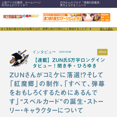
上海アリス幻樂団 ホームページ
ZUNさんのブログ「博麗幻想書譜」
ZUNさんのツイッター
東方よもやまニュース
のものを取り上げ、世界に向けて誇らしく発信することで、東方Projectのみならず「同人文化」そ
詳しく読む
インタビュー
official
2019/10/08
【連載】ZUN氏5万字ロングイン
タビュー！聞き手・ひろゆき
ZUNさんがコミケに落選！？そして
「紅魔郷」の制作、「すべて、弾幕
をおもしろくするためにあるんで
す」“スペルカード”の誕生・ストー
リー・キャラクターについて