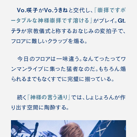
Vo.咲子
Vo.うきね
『崇拝ですポ
が
と交代し、
ータブルな神様崇拝です溶ける』
Gt.
がプレイ。
テラ
が宗教儀式と称するおなじみの変拍子で、
フロアに難しいクラップを煽る。
今日のフロアは一味違う。なんてったってワ
ンマンライブに集った猛者なのだ。もちろん煽
られるまでもなくすでに完璧に揃っている。
『神様の言う通り』
続く
では、しょじょろんが作
り出す空間に陶酔する。