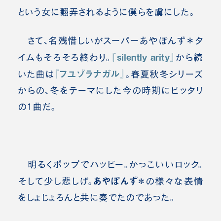
という女に翻弄されるように僕らを虜にした。
さて、名残惜しいがスーパーあやぽんず＊タ
『silently arity』
イムもそろそろ終わり。
から続
『フユゾラナガル』
いた曲は
。春夏秋冬シリーズ
からの、冬をテーマにした今の時期にピッタリ
の1曲だ。
明るくポップでハッピー。かっこいいロック。
あやぽんず＊
そして少し悲しげ。
の様々な表情
をしょじょろんと共に奏でたのであった。