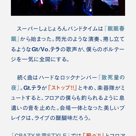
『眠眠春
スーパーしょじょろんバンドタイムは
眠』
から始まった。閃光のような演奏、捲し立て
Gt/Vo.テラ
るような
の歌声が、僕らのボルテー
ジを一気に全開にする。
『致死量の
続く曲はハードなロックナンバー
夜』
Gt.テラ
「ストップ！！」
。
が
とキめ、楽器隊がミ
ュートすると、フロアの僕らも釣られるように息
遣いの音を止めた。会場一体となった美しいブ
レイクは、ライブの醍醐味だろう。
『CRAZY半霊STYLE』
「飛べ！！」
では
とフロア