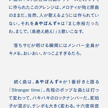
に作られたこのアレンジは、メロディが殆ど原曲
のままだ。当然、人が歌えるようには作られてい
あやぽんず＊
ない。それを
は「まじ余裕だった
わ。まじで。（息絶え絶え）」と歌いこなす。
落ちサビが明ける瞬間にはメンバー全員が
キメる。おいおい、かっこよすぎるだろ。
あやぽんず＊
続く曲は、
が1番好きと語る
『Stranger time』
。先程のポップな曲とは打っ
て変わって、バキバキのロックナンバーだ。変拍
子が混ざり、テンポも大きく変わる。十六夜咲夜