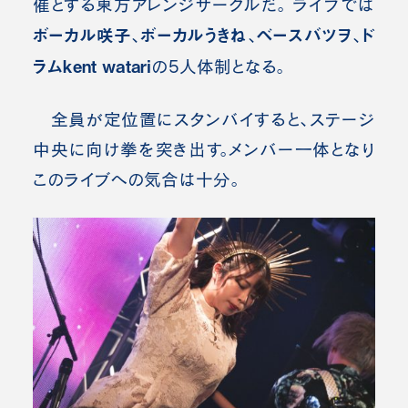
催とする東方アレンジサークルだ。 ライブでは
ボーカル咲子
ボーカルうきね
ベースバツヲ
ド
、
、
、
ラムkent watari
の5人体制となる。
全員が定位置にスタンバイすると、ステージ
中央に向け拳を突き出す。メンバー一体となり
このライブへの気合は十分。