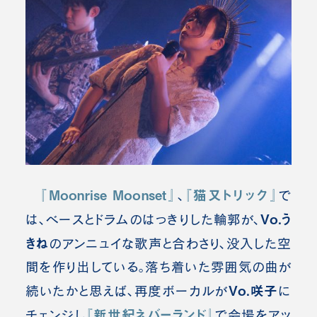
『Moonrise Moonset』
『猫又トリック』
、
で
Vo.う
は、ベースとドラムのはっきりした輪郭が、
きね
のアンニュイな歌声と合わさり、没入した空
間を作り出している。落ち着いた雰囲気の曲が
Vo.咲子
続いたかと思えば、再度ボーカルが
に
『新世紀ネバーランド』
チェンジし
で会場をアッ