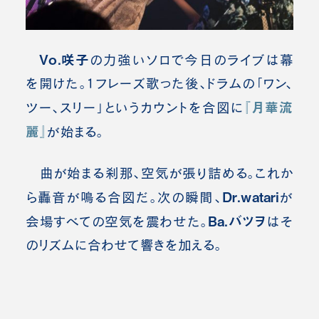
Vo.咲子
の力強いソロで今日のライブは幕
を開けた。1フレーズ歌った後、ドラムの「ワン、
『月華流
ツー、スリー」というカウントを合図に
麗』
が始まる。
曲が始まる刹那、空気が張り詰める。これか
Dr.watari
ら轟音が鳴る合図だ。次の瞬間、
が
Ba.バツヲ
会場すべての空気を震わせた。
はそ
のリズムに合わせて響きを加える。