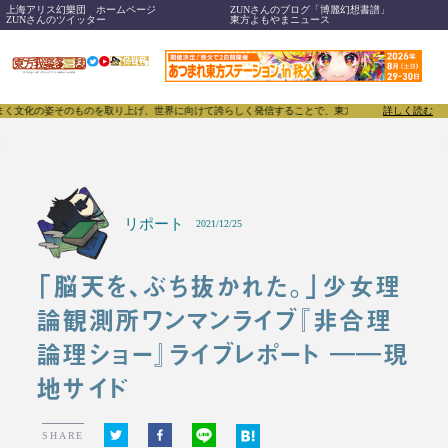
上海アリス幻樂団 ホームページ
ZUNさんのブログ「博麗幻想書譜」
ZUNさんのツイッター
東方よもやまニュース
を取り上げ、世界に向けて誇らしく発信することで、東方Projectのみならず「同人文化」そのもの
詳しく読む
リポート
2021/12/25
「脳天を、ぶち抜かれた。」少女理
論観測所ワンマンライブ『非合理
論理ショー』ライブレポート ――現
地サイド
SHARE