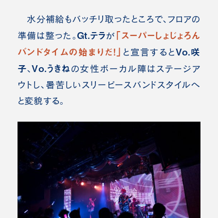
水分補給もバッチリ取ったところで、フロアの
Gt.テラ
「スーパーしょじょろん
準備は整った。
が
バンドタイムの始まりだ！」
Vo.咲
と宣言すると
子
Vo.うきね
、
の女性ボーカル陣はステージア
ウトし、暑苦しいスリーピースバンドスタイルへ
と変貌する。