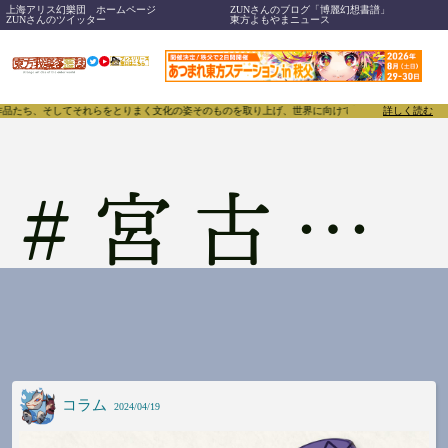
上海アリス幻樂団 ホームページ
ZUNさんのブログ「博麗幻想書譜」
ZUNさんのツイッター
東方よもやまニュース
作品たち、そしてそれらをとりまく文化の姿そのものを取り上げ、世界に向けて誇らしく発信することで
詳しく読む
#
宮古芳香
コラム
2024/04/19