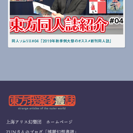
同人ソムリエ#04 「2019年秋季例大祭のオススメ新刊同人誌」
上海アリス幻樂団 ホームページ
ZUNさんのブログ「博麗幻想書譜」