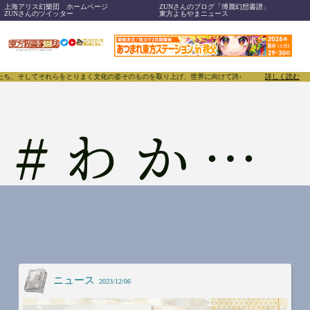
上海アリス幻樂団 ホームページ
ZUNさんのブログ「博麗幻想書譜」
ZUNさんのツイッター
東方よもやまニュース
ち、そしてそれらをとりまく文化の姿そのものを取り上げ、世界に向けて誇らしく発信することで、東方P
詳しく読む
#
わかさぎ姫
ニュース
2023/12/06