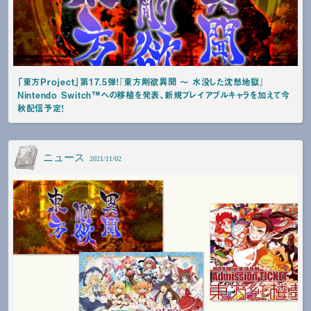
「東方Project」第17.5弾！『東方剛欲異聞 ～ 水没した沈愁地獄』
Nintendo Switch™への移植を発表、新規プレイアブルキャラを加えて今
秋配信予定！
ニュース
2021/11/02