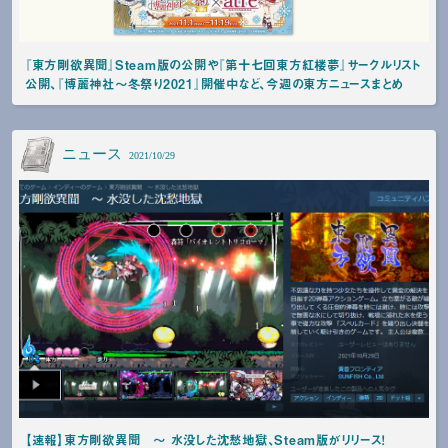
『東方剛欲異聞』Steam版の公開や『第十七回東方紅楼夢』サークルリスト
公開、『博麗神社～冬祭り2021』開催中など、今週の東方ニュースまとめ
ニュース
2021/10/29
【速報】東方剛欲異聞 ～ 水没した沈愁地獄、Steam版がリリース！