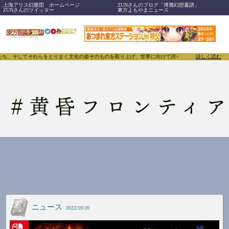
上海アリス幻樂団 ホームページ
ZUNさんのブログ「博麗幻想書譜」
ZUNさんのツイッター
東方よもやまニュース
ち、そしてそれらをとりまく文化の姿そのものを取り上げ、世界に向けて誇らしく発信することで、東方P
詳しく読む
#
黄昏フロンティ
ニュース
2022/10/20