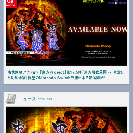
痛快弾幕アクション！「東方Project」第17.5弾『東方剛欲異聞 ～ 水没し
た沈愁地獄』待望のNintendo Switch™版が本日配信開始！
ニュース
2022/10/05