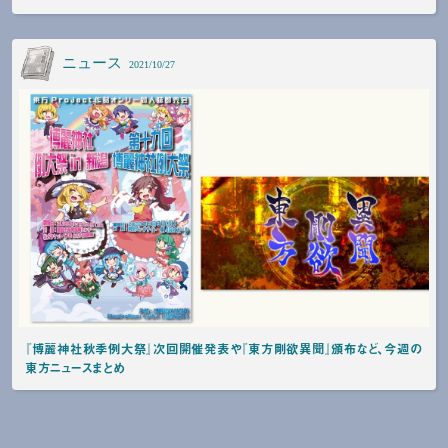
ニュース
2021/10/27
『博麗神社秋季例大祭』次回開催発表や『東方剛欲異聞』頒布など、今週の
東方ニュースまとめ