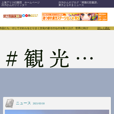
上海アリス幻樂団 ホームページ
ZUNさんのブログ「博麗幻想書譜」
ZUNさんのツイッター
東方よもやまニュース
、作品たち、そしてそれらをとりまく文化の姿そのものを取り上げ、世界に向けて誇らしく発信することで
詳しく読む
#
観光案内
ニュース
2021/03/18