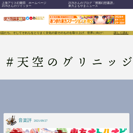
上海アリス幻樂団 ホームページ
ZUNさんのブログ「博麗幻想書譜」
ZUNさんのツイッター
東方よもやまニュース
作品たち、そしてそれらをとりまく文化の姿そのものを取り上げ、世界に向けて誇らしく発信することで
詳しく読む
#
天空のグリニッ
音楽評
2021/09/27