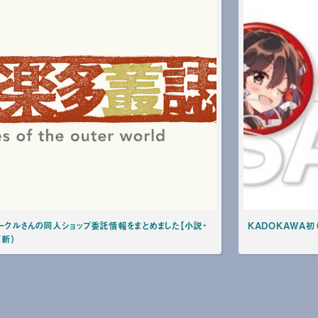
サークルさんの同人ショップ委託情報をまとめました【小説・
KADOKAWA初
更新）