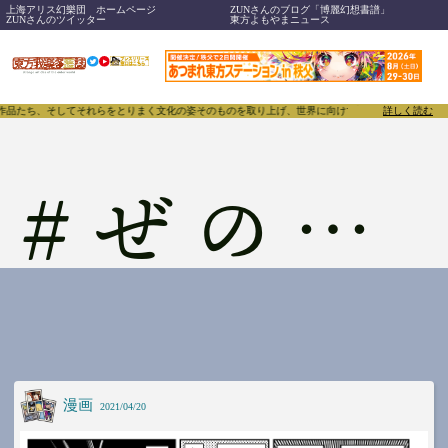
上海アリス幻樂団 ホームページ
ZUNさんのブログ「博麗幻想書譜」
ZUNさんのツイッター
東方よもやまニュース
、作品たち、そしてそれらをとりまく文化の姿そのものを取り上げ、世界に向けて誇らしく発信することで
詳しく読む
#
ぜのさいど
漫画
2021/04/20