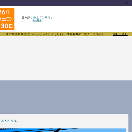
🍺
日本語
/
中文
/
한국어
/
English
方我楽多叢誌(とうほうがらくたそうし)は、世界有数の「同人」たちがあふれる東方Projectにつ
詳しく読む
2022/02/24