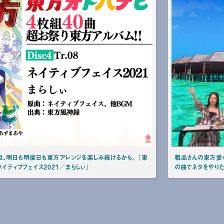
は、明日も明後日も東方アレンジを楽しみ続けるから。 『東
粗品さんの東方愛
『ネイティブフェイス2021／まらしぃ』
の曲でネタをやりた