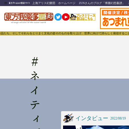
🍺
上海アリス幻樂団 ホームページ
ZUNさんのブログ「博麗幻想書譜」
東方Project関連サイト
たち、そしてそれらをとりまく文化の姿そのものを取り上げ、世界に向けて誇らしく発信することで、東方
#
インタビュー
2022/08/19