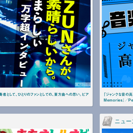
演奏者として、ひとりのファンとしての、東方曲への思い。ピア
「ジャンクな音の高速
Memories』／P
ニュー