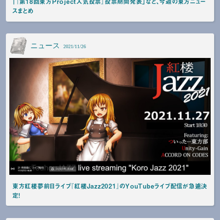
「『第18回東方Project人気投票』投票期間発表」など、今週の東方ニュー
スまとめ
ニュース
2021/11/26
東方紅楼夢前日ライブ『紅楼Jazz2021』のYouTubeライブ配信が急遽決
定！