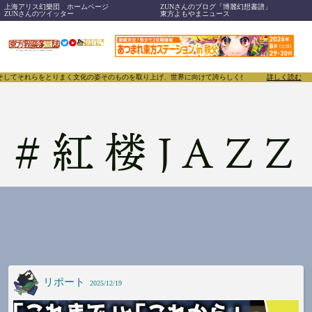
上海アリス幻樂団 ホームページ
ZUNさんのブログ「博麗幻想書譜」
ZUNさんのツイッター
東方よもやまニュース
らをとりまく文化の姿そのものを取り上げ、世界に向けて誇らしく発信することで、東方Projectの
詳しく読む
#
紅楼JAZZ
リポート
2025/12/19