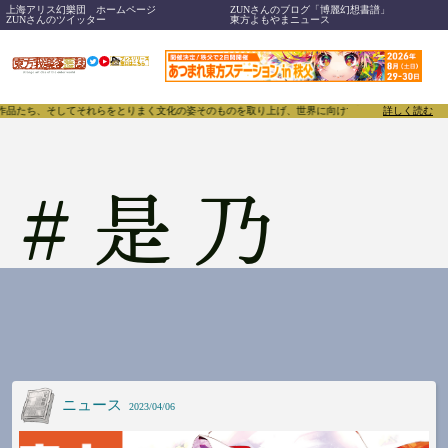
上海アリス幻樂団 ホームページ
ZUNさんのブログ「博麗幻想書譜」
ZUNさんのツイッター
東方よもやまニュース
、作品たち、そしてそれらをとりまく文化の姿そのものを取り上げ、世界に向けて誇らしく発信することで
詳しく読む
#
是乃
ニュース
2023/04/06