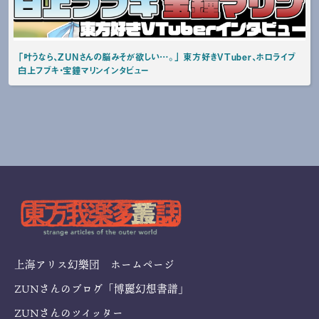
「叶うなら、ZUNさんの脳みそが欲しい…。」 東方好きVTuber、ホロライブ
白上フブキ・宝鐘マリンインタビュー
上海アリス幻樂団 ホームページ
ZUNさんのブログ「博麗幻想書譜」
ZUNさんのツイッター