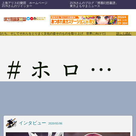
上海アリス幻樂団 ホームページ
ZUNさんのブログ「博麗幻想書譜」
ZUNさんのツイッター
東方よもやまニュース
品たち、そしてそれらをとりまく文化の姿そのものを取り上げ、世界に向けて誇らしく発信することで、東
詳しく読む
#
ホロライブ
インタビュー
2020/05/06