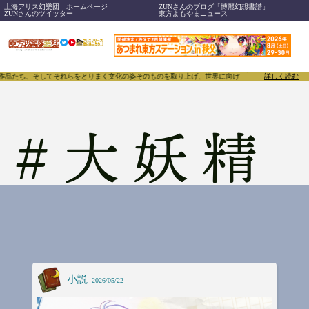
上海アリス幻樂団 ホームページ
ZUNさんのブログ「博麗幻想書譜」
ZUNさんのツイッター
東方よもやまニュース
、作品たち、そしてそれらをとりまく文化の姿そのものを取り上げ、世界に向けて誇らしく発信することで
詳しく読む
#
大妖精
小説
2026/05/22