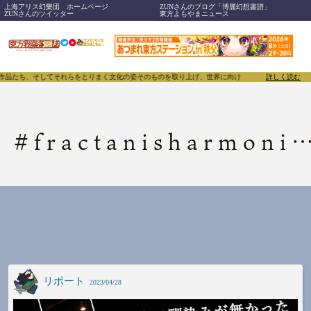
上海アリス幻樂団 ホームページ
ZUNさんのブログ「博麗幻想書譜」
ZUNさんのツイッター
東方よもやまニュース
、作品たち、そしてそれらをとりまく文化の姿そのものを取り上げ、世界に向けて誇らしく発信することで
詳しく読む
#
fractanisharmonicoo
リポート
2023/04/28