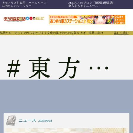
上海アリス幻樂団 ホームページ
ZUNさんのブログ「博麗幻想書譜」
ZUNさんのツイッター
東方よもやまニュース
、作品たち、そしてそれらをとりまく文化の姿そのものを取り上げ、世界に向けて誇らしく発信すること
詳しく読む
#
東方輝針城
ニュース
2026/06/02