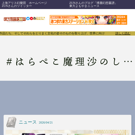
上海アリス幻樂団 ホームページ
ZUNさんのブログ「博麗幻想書譜」
ZUNさんのツイッター
東方よもやまニュース
、作品たち、そしてそれらをとりまく文化の姿そのものを取り上げ、世界に向けて誇らしく発信することで
詳しく読む
#
はらぺこ魔理沙のしあわせごはん
ニュース
2026/04/21