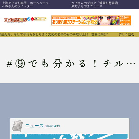
上海アリス幻樂団 ホームページ
ZUNさんのブログ「博麗幻想書譜」
ZUNさんのツイッター
東方よもやまニュース
、作品たち、そしてそれらをとりまく文化の姿そのものを取り上げ、世界に向けて誇らしく発信することで
詳しく読む
#
⑨でも分かる！チルノのパーフェクト東大26数学解説
ニュース
2026/04/19