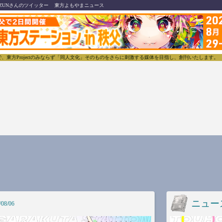
ZUNさんのツイッター
東方よもやまニュース
ojectのみならず「同人文化」そのものをさらに刺激する媒体を目指し、創刊いたします。
東方我
ニュー
/08/06