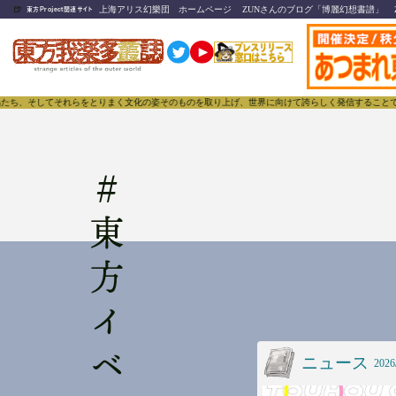
🍺
上海アリス幻樂団 ホームページ
ZUNさんのブログ「博麗幻想書譜」
東方Project関連サイト
そしてそれらをとりまく文化の姿そのものを取り上げ、世界に向けて誇らしく発信することで、東方Pr
#
ニュース
2026