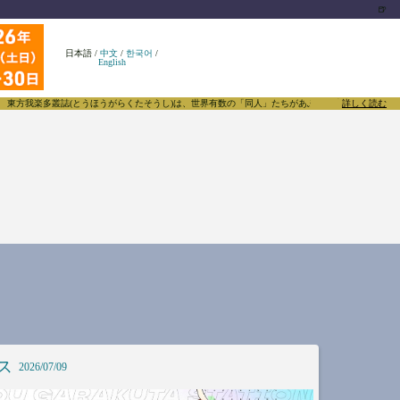
🍺
日本語
/
中文
/
한국어
/
English
楽多叢誌(とうほうがらくたそうし)は、世界有数の「同人」たちがあふれる東方Projectについて
詳しく読む
ス
2026/07/09