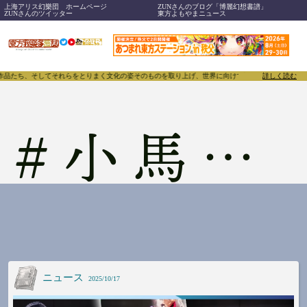
上海アリス幻樂団 ホームページ
ZUNさんのブログ「博麗幻想書譜」
ZUNさんのツイッター
東方よもやまニュース
、作品たち、そしてそれらをとりまく文化の姿そのものを取り上げ、世界に向けて誇らしく発信することで
詳しく読む
#
小馬谷優介
ニュース
2025/10/17