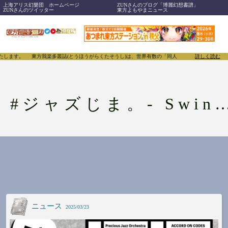
上海アリス幻樂団 ホームページ
ZUNさんのブログ「博麗幻想書譜」
ZUNさんのツイッター
東方よもやまニュース
たします。
東方我楽多叢誌(とうほうがらくたそうし)は、世界有数の「同人」たちがあふれる東方P
詳しく読む
#
ジャズじま。- Swing Geek Syndicate
ニュース
2025/03/23