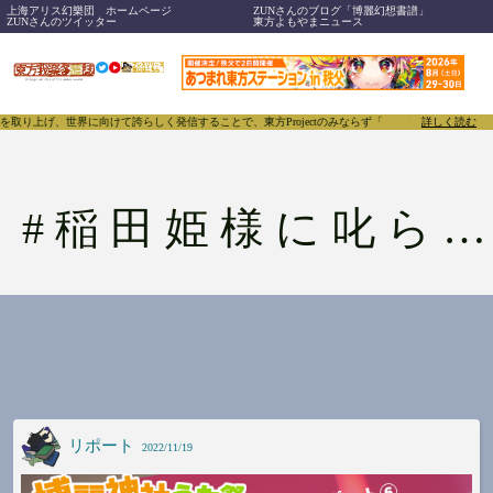
上海アリス幻樂団 ホームページ
ZUNさんのブログ「博麗幻想書譜」
ZUNさんのツイッター
東方よもやまニュース
取り上げ、世界に向けて誇らしく発信することで、東方Projectのみならず「同人文化」そのもの
詳しく読む
#
稲田姫様に叱られるから
リポート
2022/11/19