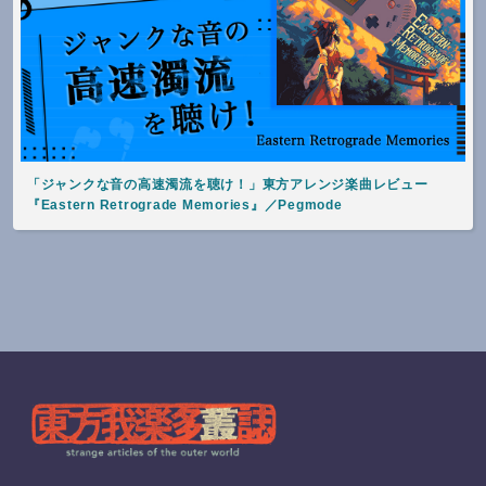
「ジャンクな音の高速濁流を聴け！」東方アレンジ楽曲レビュー
『Eastern Retrograde Memories』／Pegmode