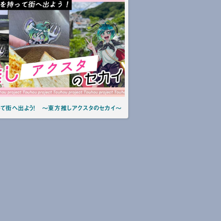
って街へ出よう！ ～東方推しアクスタのセカイ～