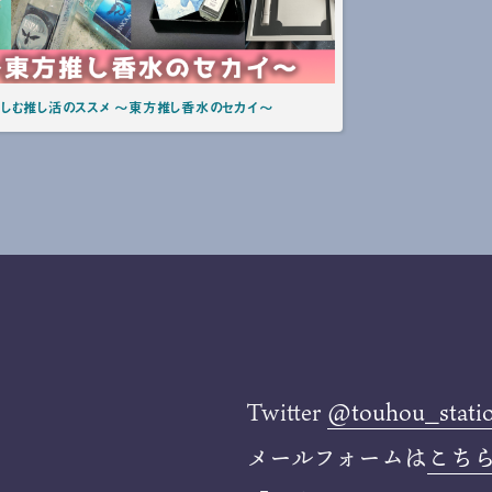
しむ推し活のススメ ～東方推し香水のセカイ～
Twitter
@touhou_stati
メールフォームは
こち