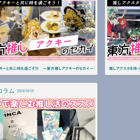
キーと共に時を過ごそう！ ～東方推しアクキーのセカイ～
推しアクスタを持
コラム
2024/10/19