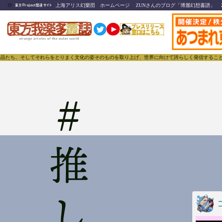
🍺
上海アリス幻樂団 ホームページ
ZUNさんのブログ「博麗幻想書譜」
東方Project関連サイト
品たち、そしてそれらをとりまく文化の姿そのものを取り上げ、世界に向けて誇らしく発信することで、東
#
推し活