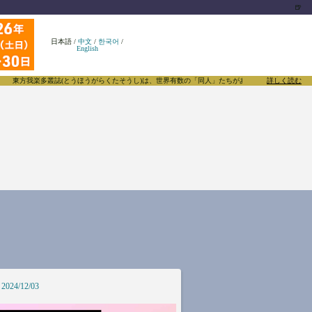
🍺
日本語
/
中文
/
한국어
/
English
東方我楽多叢誌(とうほうがらくたそうし)は、世界有数の「同人」たちがあふれる東方Projectに
詳しく読む
2024/12/03