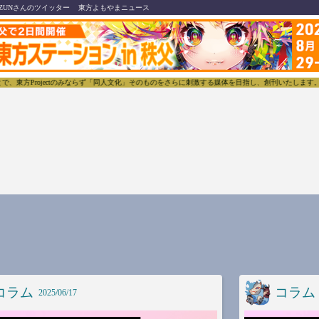
ZUNさんのツイッター
東方よもやまニュース
方Projectのみならず「同人文化」そのものをさらに刺激する媒体を目指し、創刊いたします。
コラム
コラム
2025/06/17