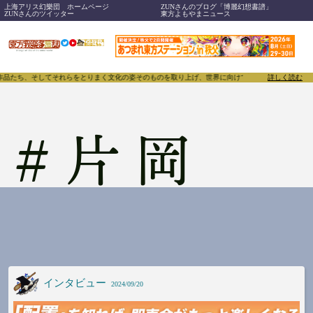
上海アリス幻樂団 ホームページ
ZUNさんのブログ「博麗幻想書譜」
ZUNさんのツイッター
東方よもやまニュース
、作品たち、そしてそれらをとりまく文化の姿そのものを取り上げ、世界に向けて誇らしく発信することで
詳しく読む
#
片岡
インタビュー
2024/09/20