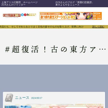
上海アリス幻樂団 ホームページ
ZUNさんのブログ「博麗幻想書譜」
ZUNさんのツイッター
東方よもやまニュース
、作品たち、そしてそれらをとりまく文化の姿そのものを取り上げ、世界に向けて誇らしく発信することで
詳しく読む
#
超復活！古の東方アレンジツアー（本物）
ニュース
2024/09/17