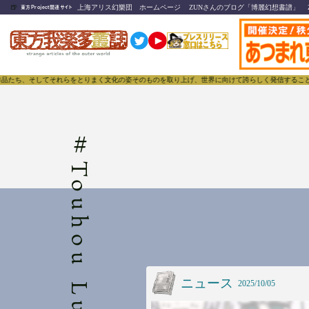
🍺
上海アリス幻樂団 ホームページ
ZUNさんのブログ「博麗幻想書譜」
東方Project関連サイト
たち、そしてそれらをとりまく文化の姿そのものを取り上げ、世界に向けて誇らしく発信することで、東方
#
ニュース
2025/10/05