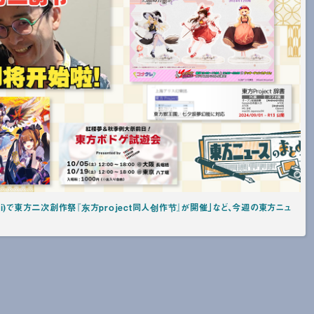
bili)で東方二次創作祭『东方project同人创作节』が開催」など、今週の東方ニュ