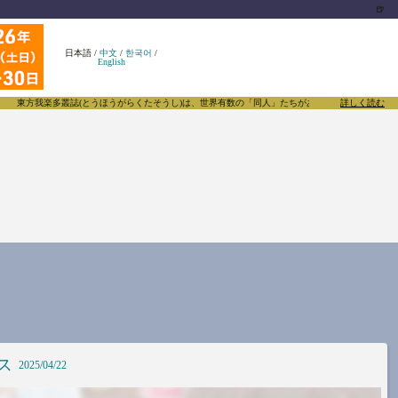
🍺
日本語
/
中文
/
한국어
/
English
方我楽多叢誌(とうほうがらくたそうし)は、世界有数の「同人」たちがあふれる東方Projectにつ
詳しく読む
ス
2025/04/22