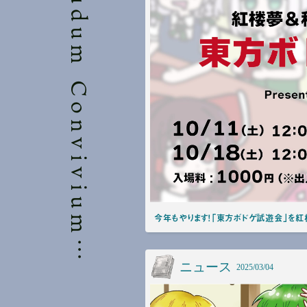
T
o
u
h
o
u
L
u
d
u
m
C
o
n
v
i
v
i
u
m
実
行
委
員
会
今年もやります！「東方ボドゲ試遊会」を
ニュース
2025/03/04