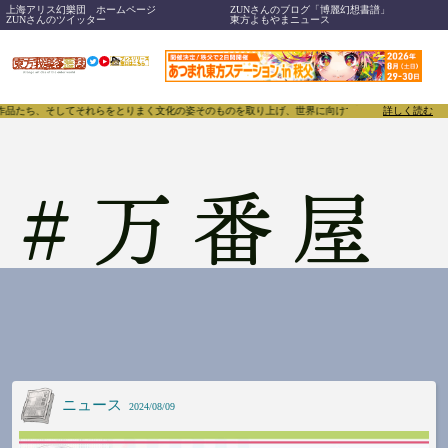
上海アリス幻樂団 ホームページ
ZUNさんのブログ「博麗幻想書譜」
ZUNさんのツイッター
東方よもやまニュース
、作品たち、そしてそれらをとりまく文化の姿そのものを取り上げ、世界に向けて誇らしく発信することで
詳しく読む
#
万番屋
ニュース
2024/08/09