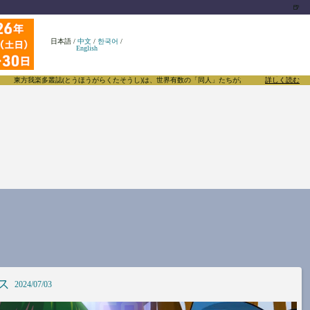
🍺
日本語
/
中文
/
한국어
/
English
東方我楽多叢誌(とうほうがらくたそうし)は、世界有数の「同人」たちがあふれる東方Projectに
詳しく読む
ス
2024/07/03