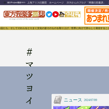
🍺
上海アリス幻樂団 ホームページ
ZUNさんのブログ「博麗幻想書譜」
東方Project関連サイト
たち、そしてそれらをとりまく文化の姿そのものを取り上げ、世界に向けて誇らしく発信することで、東
#
ニュース
2024/07/09